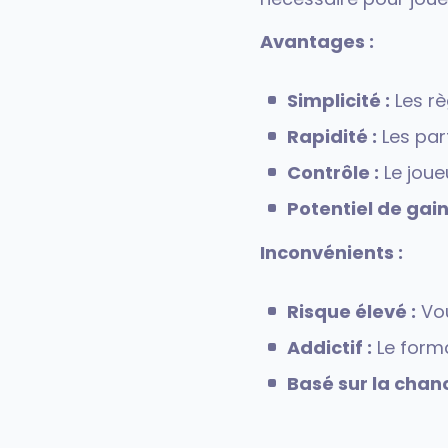
Avantages :
Simplicité :
Les rè
Rapidité :
Les part
Contrôle :
Le joue
Potentiel de gain
Inconvénients :
Risque élevé :
Vou
Addictif :
Le forma
Basé sur la chanc