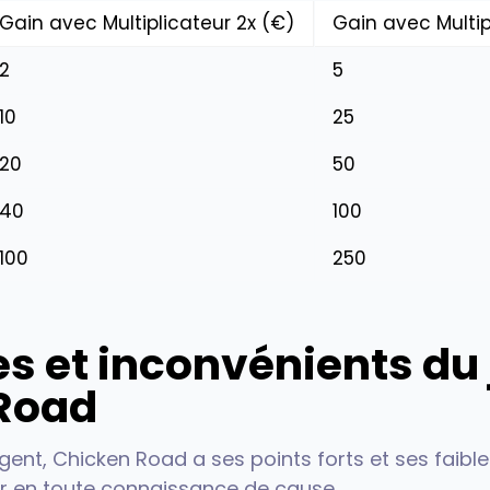
Gain avec Multiplicateur 2x (€)
Gain avec Multip
2
5
10
25
20
50
40
100
100
250
 et inconvénients du 
Road
ent, Chicken Road a ses points forts et ses faibl
r en toute connaissance de cause.