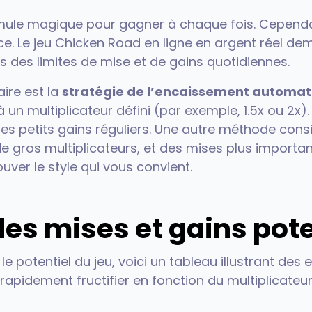
ormule magique pour gagner à chaque fois. Cepend
nce. Le jeu Chicken Road en ligne en argent réel de
s des limites de mise et de gains quotidiennes.
ire est la
stratégie de l’encaissement automat
 à un multiplicateur défini (par exemple, 1.5x ou 2x
es petits gains réguliers. Une autre méthode consi
 gros multiplicateurs, et des mises plus important
ouver le style qui vous convient.
es mises et gains pote
 le potentiel du jeu, voici un tableau illustrant d
rapidement fructifier en fonction du multiplicateu