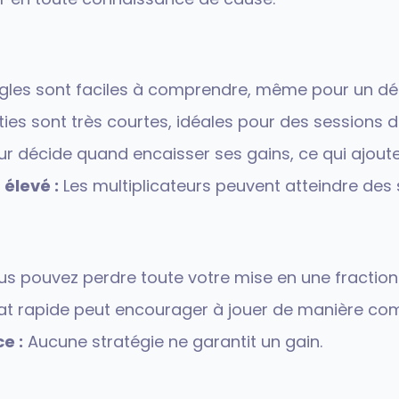
gles sont faciles à comprendre, même pour un dé
ies sont très courtes, idéales pour des sessions d
ur décide quand encaisser ses gains, ce qui ajout
 élevé :
Les multiplicateurs peuvent atteindre de
s pouvez perdre toute votre mise en une fractio
t rapide peut encourager à jouer de manière com
e :
Aucune stratégie ne garantit un gain.