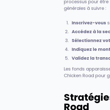
processus pour être r
générales à suivre :
Inscrivez-vous
s
Accédez à la se
Sélectionnez v
Indiquez le mon
Validez la trans
Les fonds apparaiss
Chicken Road pour ga
Stratégie
Road