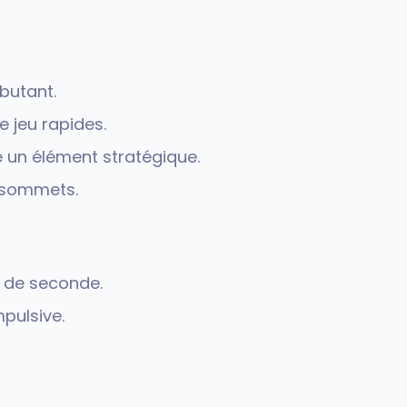
butant.
e jeu rapides.
e un élément stratégique.
s sommets.
n de seconde.
pulsive.