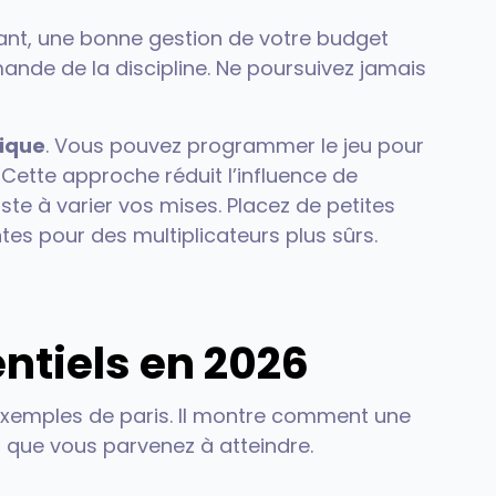
ant, une bonne gestion de votre budget
mande de la discipline. Ne poursuivez jamais
ique
. Vous pouvez programmer le jeu pour
). Cette approche réduit l’influence de
ste à varier vos mises. Placez de petites
es pour des multiplicateurs plus sûrs.
ntiels en 2026
es exemples de paris. Il montre comment une
r que vous parvenez à atteindre.