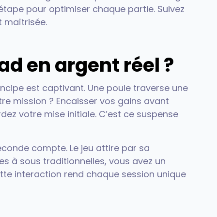
tape pour optimiser chaque partie. Suivez
 maîtrisée.
ad en argent réel ?
incipe est captivant. Une poule traverse une
tre mission ? Encaisser vos gains avant
dez votre mise initiale. C’est ce suspense
econde compte. Le jeu attire par sa
es à sous traditionnelles, vous avez un
Cette interaction rend chaque session unique