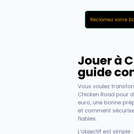
Réclamez votre b
Jouer à C
guide co
Vous voulez transfor
Chicken Road pour de
euro, une bonne prép
et comment sécuriser
fiables.
L’objectif est simple