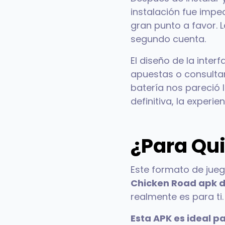
instalación fue impec
gran punto a favor. 
segundo cuenta.
El diseño de la inter
apuestas o consultar
batería nos pareció 
definitiva, la experie
¿Para Qui
Este formato de jueg
Chicken Road apk 
realmente es para ti.
Esta APK es ideal par