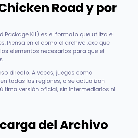
Chicken Road y por
d Package Kit) es el formato que utiliza el
es. Piensa en él como el archivo .exe que
los elementos necesarios para que el
s.
eso directo. A veces, juegos como
 en todas las regiones, o se actualizan
ltima versión oficial, sin intermediarios ni
scarga del Archivo