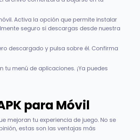
 móvil. Activa la opción que permite instalar
talmente seguro si descargas desde nuestra
hero descargado y pulsa sobre él. Confirma
en tu menú de aplicaciones. ¡Ya puedes
APK para Móvil
ue mejoran tu experiencia de juego. No se
opinión, estas son las ventajas más