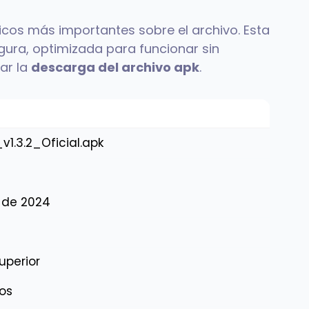
icos más importantes sobre el archivo. Esta
ura, optimizada para funcionar sin
ar la
descarga del archivo apk
.
1.3.2_Oficial.apk
 de 2024
superior
os