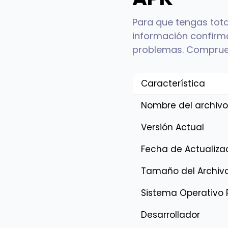
Para que tengas tota
información confirma
problemas. Comprueba
Característica
Nombre del archivo
Versión Actual
Fecha de Actualiza
Tamaño del Archiv
Sistema Operativo 
Desarrollador