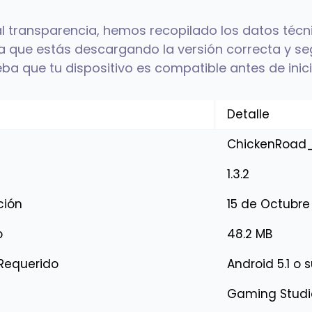
l transparencia, hemos recopilado los datos técn
 que estás descargando la versión correcta y seg
 que tu dispositivo es compatible antes de inici
Detalle
ChickenRoad_v
1.3.2
ción
15 de Octubre
o
48.2 MB
Requerido
Android 5.1 o 
Gaming Studi