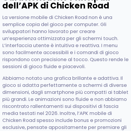
dell’APK di Chicken Road
La versione mobile di Chicken Road non è una
semplice copia del gioco per computer. Gli
sviluppatori hanno lavorato per creare
un’esperienza ottimizzata per gli schermi touch.
L’interfaccia utente è intuitiva e reattiva. I menu
sono facilmente accessibili e i comandi di gioco
rispondono con precisione al tocco. Questo rende le
sessioni di gioco fluide e piacevoli.
Abbiamo notato una grafica brillante e adattiva. Il
gioco si adatta perfettamente a schermi di diverse
dimensioni, dagli smartphone più compatti ai tablet
più grandi. Le animazioni sono fluide e non abbiamo
riscontrato rallentamenti sui dispositivi di fascia
media testati nel 2026. Inoltre, l’APK mobile di
Chicken Road spesso include bonus e promozioni
esclusive, pensate appositamente per premiare gli