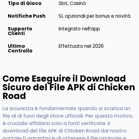
Tipo di Gioco
Slot, Casinò
Notifiche Push
Sì, opzionali per bonus e novità
Supporto
Integrato nell’app
Clienti
Ultimo
Effettuato nel 2026
Controllo
Come Eseguire il Download
Sicuro del File APK di Chicken
Road
La sicurezza è fondamentale quando si scarica un
file al di fuori degli store ufficiali. Per questo motivo,
è cruciale affidarsi solo a fonti verificate. Il
download del file APK di Chicken Road dal nostro
portale ti garantisce di ottenere il file originale e