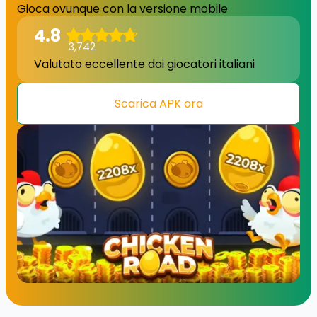
Gioca ovunque con la versione mobile
4.8
3,742
Valutato eccellente dai giocatori italiani
Scarica APK ora