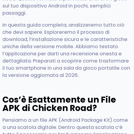
sul tuo dispositivo Android in pochi, semplici
passaggi.
In questa guida completa, analizzeremo tutto ciò
che devi sapere. Esploreremo il processo di
download, l’installazione sicura e le caratteristiche
uniche della versione mobile. Abbiamo testato
l’applicazione per darti una recensione onesta e
dettagliata. Preparati a scoprire come trasformare
il tuo smartphone in una sala da gioco portatile con
la versione aggiornata al 2026.
Cos’è Esattamente un File
APK di Chicken Road?
Pensiamo a un file APK (Android Package Kit) come
a una scatola digitale. Dentro questa scatola c’è