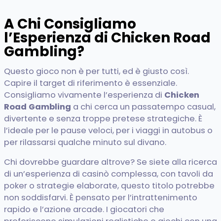
A Chi Consigliamo
l’Esperienza di Chicken Road
Gambling?
Questo gioco non è per tutti, ed è giusto così.
Capire il target di riferimento è essenziale.
Consigliamo vivamente l’esperienza di
Chicken
Road Gambling
a chi cerca un passatempo casual,
divertente e senza troppe pretese strategiche. È
l’ideale per le pause veloci, per i viaggi in autobus o
per rilassarsi qualche minuto sul divano.
Chi dovrebbe guardare altrove? Se siete alla ricerca
di un’esperienza di casinò complessa, con tavoli da
poker o strategie elaborate, questo titolo potrebbe
non soddisfarvi. È pensato per l’intrattenimento
rapido e l’azione arcade. I giocatori che