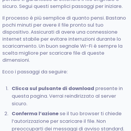
sicuro. Segui questi semplici passaggi per iniziare.
Il processo è più semplice di quanto pensi. Bastano
pochi minuti per avere il file pronto sul tuo
dispositivo. Assicurati di avere una connessione
internet stabile per evitare interruzioni durante lo
scaricamento. Un buon segnale Wi-Fi è sempre la
scelta migliore per scaricare file di queste
dimensioni.
Ecco i passaggi da seguire:
Clicca sul pulsante di download
presente in
questa pagina. Verrai reindirizzato al server
sicuro.
Conferma l’azione
se il tuo browser ti chiede
l’autorizzazione per scaricare il file. Non
preoccuparti dei messaggi di avviso standard.