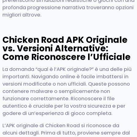
preferiscono simulazioni realistiche o giochi con una
profonda progressione narrativa troveranno opzioni
migliori altrove.
Chicken Road APK Originale
vs. Versioni Alternative:
Come Riconoscere l’Ufficiale
La domanda “qual è l’APK originale?” è una delle più
importanti. Navigando online è facile imbattersi in
versioni modificate o non ufficiali. Queste possono
contenere malware o semplicemente non
funzionare correttamente. Riconoscere il file
autentico è cruciale per la vostra sicurezza e per
godere di un’esperienza di gioco completa.
L’APK originale di Chicken Road si riconosce da
alcuni dettagli. Prima di tutto, proviene sempre dal