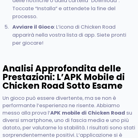
delle notifiche o dalla cartella “Download”.
Toccate “Installa” e attendete la fine del
processo.
Avviare il Gioco
: L’icona di Chicken Road
apparirà nella vostra lista di app. Siete pronti
per giocare!
Analisi Approfondita delle
Prestazioni: L’APK Mobile di
Chicken Road Sotto Esame
Un gioco può essere divertente, ma se non è
performante l’esperienza ne risente. Abbiamo
messo alla prova l’
APK mobile di Chicken Road
su
diversi smartphone, uno di fascia media e uno più
datato, per valutarne la stabilità. I risultati sono stati
sorprendentemente positivi. L’applicazione si è