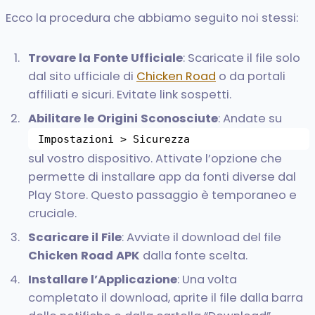
Ecco la procedura che abbiamo seguito noi stessi:
Trovare la Fonte Ufficiale
: Scaricate il file solo
dal sito ufficiale di
Chicken Road
o da portali
affiliati e sicuri. Evitate link sospetti.
Abilitare le Origini Sconosciute
: Andate su
Impostazioni > Sicurezza
sul vostro dispositivo. Attivate l’opzione che
permette di installare app da fonti diverse dal
Play Store. Questo passaggio è temporaneo e
cruciale.
Scaricare il File
: Avviate il download del file
Chicken Road APK
dalla fonte scelta.
Installare l’Applicazione
: Una volta
completato il download, aprite il file dalla barra