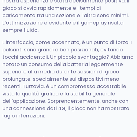
nostra esperienza è stata decisamente positiva. Il
gioco si avvia rapidamente e i tempi di
caricamento tra una sezione e l’altra sono minimi.
L’ottimizzazione è evidente e il gameplay risulta
sempre fluido.
L’interfaccia, come accennato, è un punto di forza. I
pulsanti sono grandi e ben posizionati, evitando
tocchi accidentali. Un piccolo svantaggio? Abbiamo
notato un consumo della batteria leggermente
superiore alla media durante sessioni di gioco
prolungate, specialmente sui dispositivi meno
recenti. Tuttavia, è un compromesso accettabile
vista la qualità grafica e la stabilità generale
dell’applicazione. Sorprendentemente, anche con
una connessione dati 4G, il gioco non ha mostrato
lag o interruzioni.