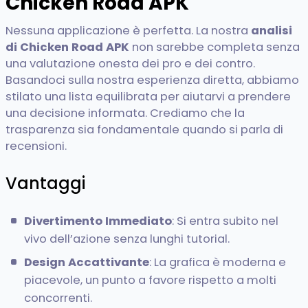
Chicken Road APK
Nessuna applicazione è perfetta. La nostra
analisi
di Chicken Road APK
non sarebbe completa senza
una valutazione onesta dei pro e dei contro.
Basandoci sulla nostra esperienza diretta, abbiamo
stilato una lista equilibrata per aiutarvi a prendere
una decisione informata. Crediamo che la
trasparenza sia fondamentale quando si parla di
recensioni.
Vantaggi
Divertimento Immediato
: Si entra subito nel
vivo dell’azione senza lunghi tutorial.
Design Accattivante
: La grafica è moderna e
piacevole, un punto a favore rispetto a molti
concorrenti.