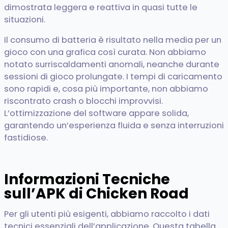
dimostrata leggera e reattiva in quasi tutte le
situazioni.
Il consumo di batteria è risultato nella media per un
gioco con una grafica così curata. Non abbiamo
notato surriscaldamenti anomali, neanche durante
sessioni di gioco prolungate. I tempi di caricamento
sono rapidi e, cosa più importante, non abbiamo
riscontrato crash o blocchi improvvisi.
L’ottimizzazione del software appare solida,
garantendo un’esperienza fluida e senza interruzioni
fastidiose.
Informazioni Tecniche
sull’APK di Chicken Road
Per gli utenti più esigenti, abbiamo raccolto i dati
tecnici essenziali dell’applicazione. Questa tabella