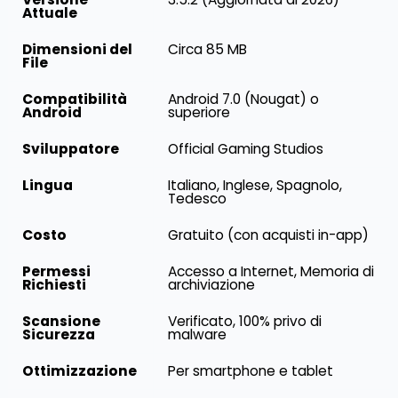
Attuale
Dimensioni del
Circa 85 MB
File
Compatibilità
Android 7.0 (Nougat) o
Android
superiore
Sviluppatore
Official Gaming Studios
Lingua
Italiano, Inglese, Spagnolo,
Tedesco
Costo
Gratuito (con acquisti in-app)
Permessi
Accesso a Internet, Memoria di
Richiesti
archiviazione
Scansione
Verificato, 100% privo di
Sicurezza
malware
Ottimizzazione
Per smartphone e tablet