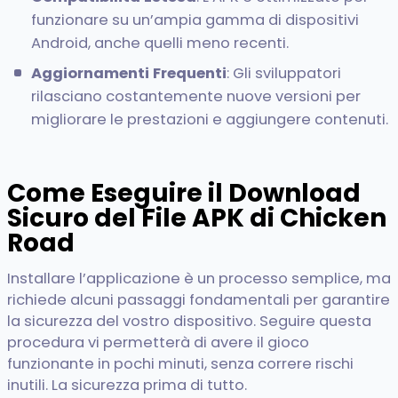
funzionare su un’ampia gamma di dispositivi
Android, anche quelli meno recenti.
Aggiornamenti Frequenti
: Gli sviluppatori
rilasciano costantemente nuove versioni per
migliorare le prestazioni e aggiungere contenuti.
Come Eseguire il Download
Sicuro del File APK di Chicken
Road
Installare l’applicazione è un processo semplice, ma
richiede alcuni passaggi fondamentali per garantire
la sicurezza del vostro dispositivo. Seguire questa
procedura vi permetterà di avere il gioco
funzionante in pochi minuti, senza correre rischi
inutili. La sicurezza prima di tutto.