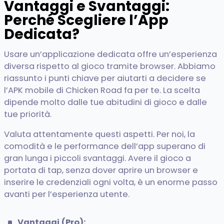
Vantaggi e Svantaggi:
Perché Scegliere l’App
Dedicata?
Usare un’applicazione dedicata offre un’esperienza
diversa rispetto al gioco tramite browser. Abbiamo
riassunto i punti chiave per aiutarti a decidere se
l’APK mobile di Chicken Road fa per te. La scelta
dipende molto dalle tue abitudini di gioco e dalle
tue priorità.
Valuta attentamente questi aspetti. Per noi, la
comodità e le performance dell’app superano di
gran lunga i piccoli svantaggi. Avere il gioco a
portata di tap, senza dover aprire un browser e
inserire le credenziali ogni volta, è un enorme passo
avanti per l’esperienza utente.
Vantaggi (Pro):