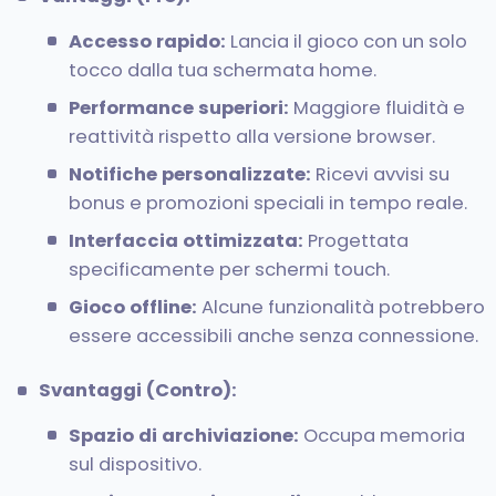
Accesso rapido:
Lancia il gioco con un solo
tocco dalla tua schermata home.
Performance superiori:
Maggiore fluidità e
reattività rispetto alla versione browser.
Notifiche personalizzate:
Ricevi avvisi su
bonus e promozioni speciali in tempo reale.
Interfaccia ottimizzata:
Progettata
specificamente per schermi touch.
Gioco offline:
Alcune funzionalità potrebbero
essere accessibili anche senza connessione.
Svantaggi (Contro):
Spazio di archiviazione:
Occupa memoria
sul dispositivo.