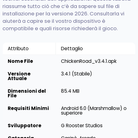
riassume tutto ciò che c’è da sapere sul file di
installazione per la versione 2026. Consultarla vi
aiuterà a capire se il vostro dispositivo è
compatibile e quali risorse richiederà il gioco.
Attributo
Dettaglio
Nome File
ChickenRoad_v3.4.1.apk
Versione
3.4.1 (Stabile)
Attuale
Dimensioni del
85.4 MB
File
Requisiti Minimi
Android 6.0 (Marshmallow) o
superiore
Sviluppatore
G Rooster Studios